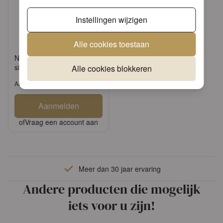
Instellingen wijzigen
Alle cookies toestaan
Napkin 25 Elegance Dip
silver FSC Mix
Alle cookies blokkeren
Artikel: 12511151
Aanmelden
of
Vraag een account aan
Meer dan 30 jaar ervaring
Andere producten die mogelijk
iets voor u zijn!