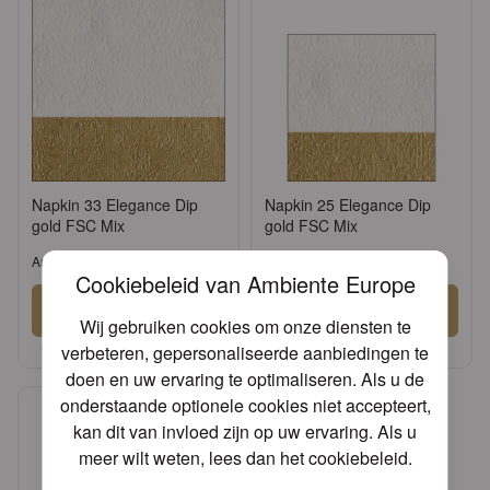
Napkin 33 Elegance Dip
Napkin 25 Elegance Dip
gold FSC Mix
gold FSC Mix
Artikel: 13311150
Artikel: 12511150
Cookiebeleid van Ambiente Europe
Aanmelden
Aanmelden
Wij gebruiken cookies om onze diensten te
of
Vraag een account aan
of
Vraag een account aan
verbeteren, gepersonaliseerde aanbiedingen te
doen en uw ervaring te optimaliseren. Als u de
onderstaande optionele cookies niet accepteert,
kan dit van invloed zijn op uw ervaring. Als u
meer wilt weten, lees dan het
cookiebeleid
.