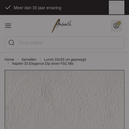
Ga naar de inhoud
Taal
NL
Meer dan 30 jaar ervaring
Zoek artikel
Home
Servetten
Lunch 33x33 cm gepreegd
Napkin 33 Elegance Dip silver FSC Mix