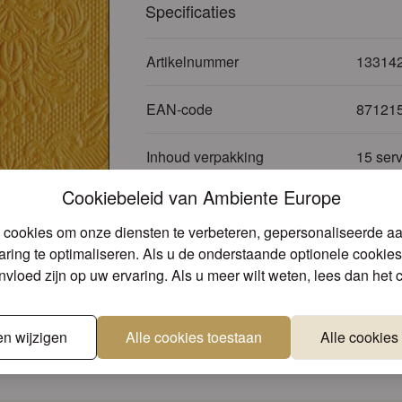
Specificaties
Artikelnummer
13314
EAN-code
87121
Inhoud verpakking
15 serv
Cookiebeleid van Ambiente Europe
Tissue:
Materiaal
waterb
 cookies om onze diensten te verbeteren, gepersonaliseerde a
ring te optimaliseren. Als u de onderstaande optionele cookies 
Kleur
Geel
invloed zijn op uw ervaring. Als u meer wilt weten, lees dan het
en wijzigen
Alle cookies toestaan
Alle cookies
Unieke designs
Superieure kwa