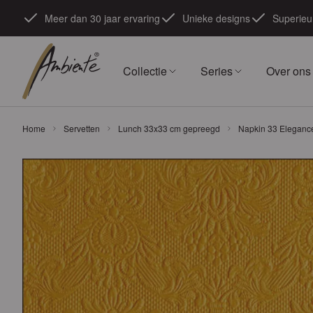
Ga naar de inhoud
Meer dan 30 jaar ervaring
Unieke designs
Superieur
Collectie
Series
Over ons
Home
Servetten
Lunch 33x33 cm gepreegd
Napkin 33 Eleganc