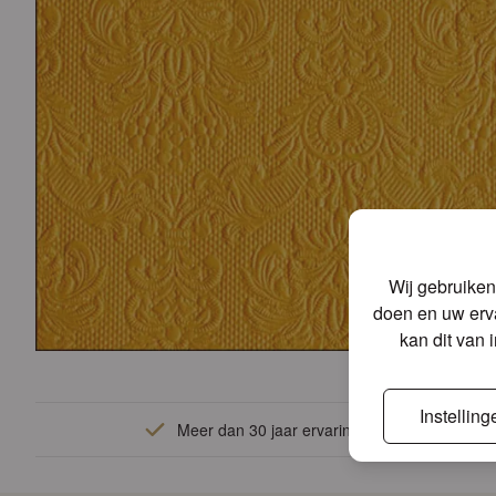
Wij gebruiken
doen en uw erva
kan dit van 
Instelling
Meer dan 30 jaar ervaring