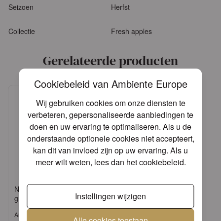
Seizoen
Herfst
Collectie
Fresh apples
Gerelateerde producten
Cookiebeleid van Ambiente Europe
Wij gebruiken cookies om onze diensten te
verbeteren, gepersonaliseerde aanbiedingen te
doen en uw ervaring te optimaliseren. Als u de
onderstaande optionele cookies niet accepteert,
kan dit van invloed zijn op uw ervaring. Als u
meer wilt weten, lees dan het
cookiebeleid
.
Napkin 25 Fresh apples
Instellingen wijzigen
green FSC Mix
Artikel: 12515630
Alle cookies toestaan