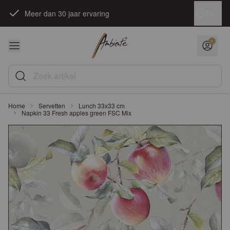
Ga naar de inhoud
Taal
NL
Meer dan 30 jaar ervaring
Zoek artikel
Home
Servetten
Lunch 33x33 cm
Napkin 33 Fresh apples green FSC Mix