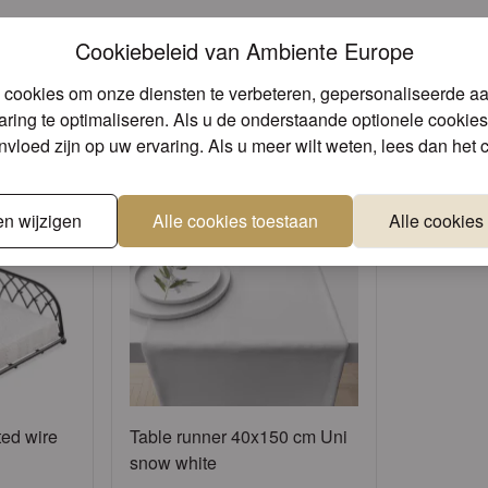
Cookiebeleid van Ambiente Europe
Unieke designs
Superieure kwa
e producten die mogelijk iets voor u
 cookies om onze diensten te verbeteren, gepersonaliseerde a
ring te optimaliseren. Als u de onderstaande optionele cookies 
invloed zijn op uw ervaring. Als u meer wilt weten, lees dan het
en wijzigen
Alle cookies toestaan
Alle cookies
ted wire
Table runner 40x150 cm Uni
snow white