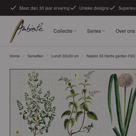
Ga naar de inhoud
Meer dan 30 jaar ervaring
Unieke designs
Superieur
Collectie
Series
Over ons
Home
Servetten
Lunch 33x33 cm
Napkin 33 Herbs garden FSC