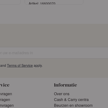
Artikel: 16600070
n
Aanmelden
unt aan
of
Vraag een account aan
uw e-mailadres in
and
Terms of Service
apply.
rvice
Informatie
 vragen
Over ons
vragen
Cash & Carry centra
anvragen
Beurzen en showroom