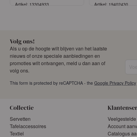
Artikel: 13304933
Artikel: 19402430
Aanmelden
Aanmelde
of
Vraag een account aan
of
Vraag een acco
Volg ons!
Als u op de hoogte wilt blijven van het laatste
nieuws of onze speciale aanbiedingen en
Voer 
promoties wilt ontvangen, meld u dan aan of
volg ons.
This form is protected by reCAPTCHA - the
Google Privacy Policy
Collectie
Klantense
Servetten
Veelgestelde
Tafelaccessoires
Account aan
Textiel
Catalogus a