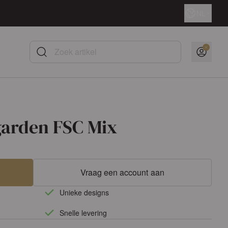
Taal
NL
Zoek artikel
garden FSC Mix
Vraag een account aan
Unieke designs
Snelle levering