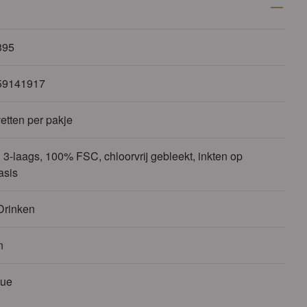
395
59141917
etten per pakje
 3-laags, 100% FSC, chloorvrij gebleekt, inkten op
asis
Drinken
n
cue