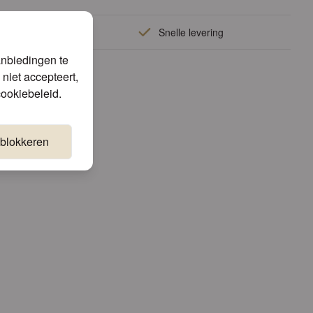
liteit
Snelle levering
 zijn!
anbiedingen te
niet accepteert,
cookiebeleid
.
 blokkeren