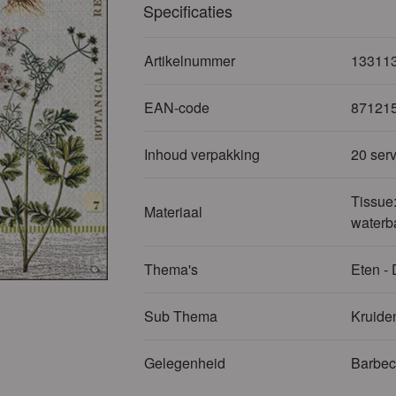
Specificaties
Artikelnummer
13311
EAN-code
87121
Inhoud verpakking
20 serv
Tissue:
Materiaal
waterb
Thema's
Eten - 
Sub Thema
Kruide
Gelegenheid
Barbe