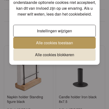
onderstaande optionele cookies niet accepteert,
kan dit van invloed zijn op uw ervaring. Als u
meer wilt weten, lees dan het
cookiebeleid
.
Meer dan 30 jaar ervaring
Andere producten die mogelijk
Instellingen wijzigen
iets voor u zijn!
Alle cookies toestaan
Alle cookies blokkeren
Napkin holder Standing
Candle holder Iron black
figure black
8x7.5