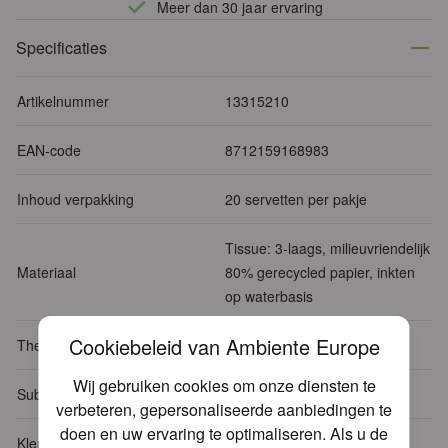
Meer dan 30 jaar ervaring
Specificaties
Artikelnummer
13315210
EAN-code
8712159168983
Inhoud verpakking
20 servetten per pakje
Tissue: 3-laags, milieuvriendelijk
Materiaal
80% gerecycled papier, inkten
op waterbasis
Cookiebeleid van Ambiente Europe
Thema's
Bloemen - Planten
Wij gebruiken cookies om onze diensten te
Sub Thema
Bloemen mix
verbeteren, gepersonaliseerde aanbiedingen te
doen en uw ervaring te optimaliseren. Als u de
Kleur
Zwart