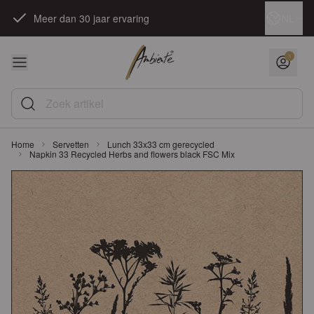
Ga naar de inhoud
Taal
NL
Meer dan 30 jaar ervaring
Zoek artikel
Home
Servetten
Lunch 33x33 cm gerecycled
Napkin 33 Recycled Herbs and flowers black FSC Mix