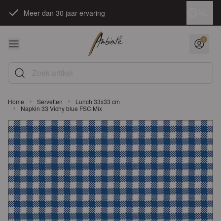
Ga naar de inhoud
Taal
NL
Meer dan 30 jaar ervaring
Zoek artikel
Home
Servetten
Lunch 33x33 cm
Napkin 33 Vichy blue FSC Mix