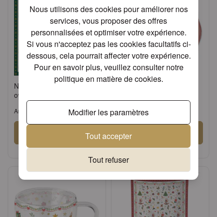
Nous utilisons des cookies pour améliorer nos
services, vous proposer des offres
personnalisées et optimiser votre expérience.
Si vous n'acceptez pas les cookies facultatifs ci-
dessous, cela pourrait affecter votre expérience.
Pour en savoir plus, veuillez consulter notre
politique en matière de cookies
.
Napkin 33 Ornaments all
Tray melamine 13x21 cm
over green FSC Mix
Ornaments all over red
Modifier les paramètres
Article: 33314766
Article: 33714765
Se connecter
Se connecter
Tout accepter
ou
Demander un compte
ou
Demander un compte
Tout refuser