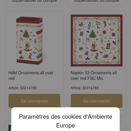
ou
Demander un compte
ou
Demander un compte
Hdkf Ornaments all over
Napkin 33 Ornaments all
red
over red FSC Mix
Article: 32214765
Article: 33314765
Se connecter
Se connecter
ou
Demander un compte
ou
Demander un compte
Paramètres des cookies d'Ambiente
Europe