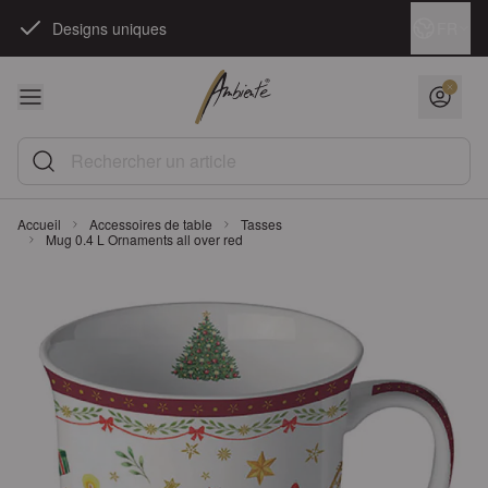
Skip to Content
Langue
FR
Designs uniques
Rechercher un article
Accueil
Accessoires de table
Tasses
Mug 0.4 L Ornaments all over red