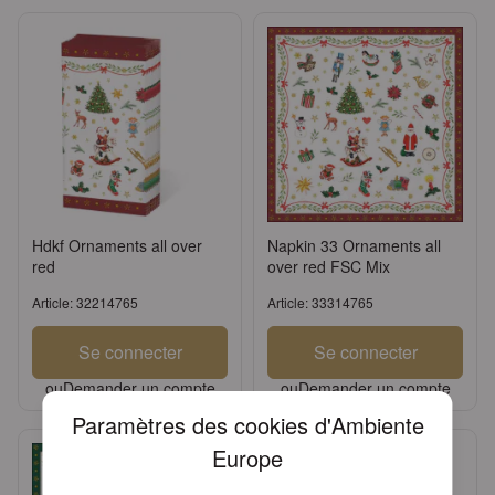
Hdkf Ornaments all over
Napkin 33 Ornaments all
red
over red FSC Mix
Article: 32214765
Article: 33314765
Se connecter
Se connecter
ou
Demander un compte
ou
Demander un compte
Paramètres des cookies d'Ambiente
Europe