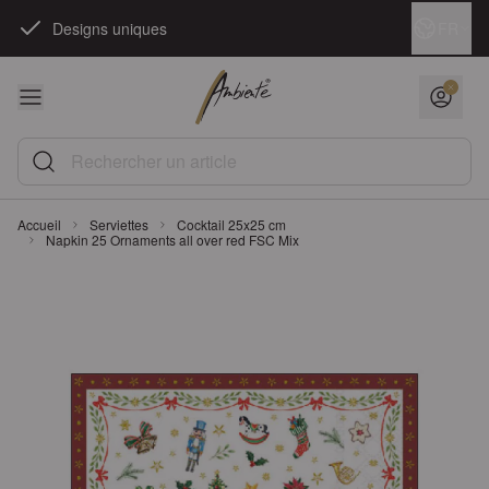
Skip to Content
Langue
FR
Designs uniques
Rechercher un article
Accueil
Serviettes
Cocktail 25x25 cm
Napkin 25 Ornaments all over red FSC Mix