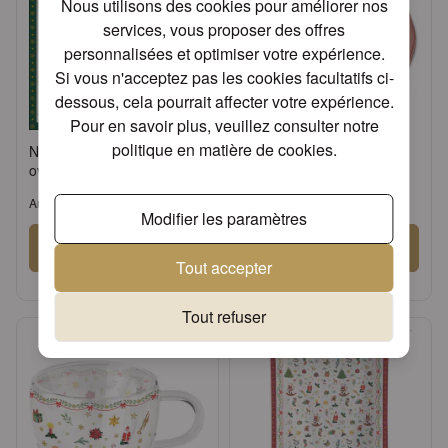
Nous utilisons des cookies pour améliorer nos
services, vous proposer des offres
personnalisées et optimiser votre expérience.
Si vous n'acceptez pas les cookies facultatifs ci-
dessous, cela pourrait affecter votre expérience.
Pour en savoir plus, veuillez consulter notre
politique en matière de cookies
.
Napkin 33 Ornaments all
Tray melamine 13x21 cm
over green FSC Mix
Ornaments all over red
Article: 33314766
Article: 33714765
Modifier les paramètres
Se connecter
Se connecter
Tout accepter
ou
Demander un compte
ou
Demander un compte
Tout refuser