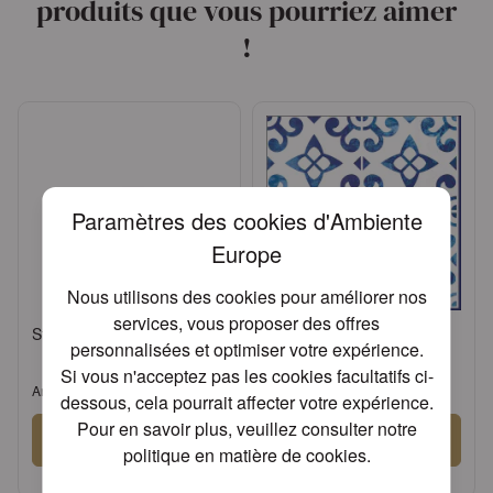
produits que vous pourriez aimer
!
Paramètres des cookies d'Ambiente
Europe
Nous utilisons des cookies pour améliorer nos
services, vous proposer des offres
Standing candle holder big
Napkin 33 Nordisch blau/
personnalisées et optimiser votre expérience.
kacheln FSC Mix
Si vous n'acceptez pas les cookies facultatifs ci-
Article: 17134525
Article: 13315400
dessous, cela pourrait affecter votre expérience.
Pour en savoir plus, veuillez consulter notre
Se connecter
Se connecter
politique en matière de cookies
.
ou
Demander un compte
ou
Demander un compte