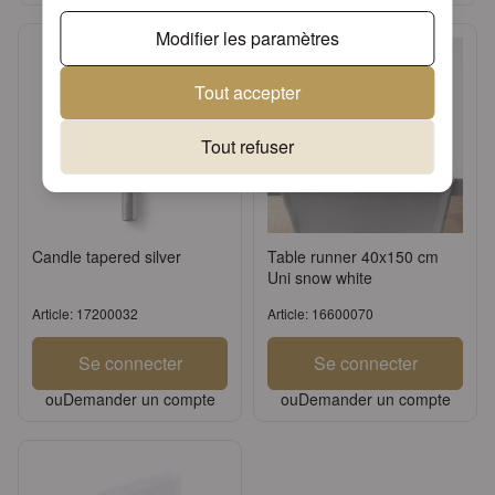
Modifier les paramètres
Tout accepter
Tout refuser
Candle tapered silver
Table runner 40x150 cm
Uni snow white
Article: 17200032
Article: 16600070
Se connecter
Se connecter
ou
Demander un compte
ou
Demander un compte