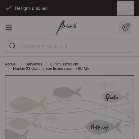
Skip to Content
Langue
FR
Designs uniques
Rechercher un article
Accueil
Serviettes
Lunch 33x33 cm
Napkin 33 Communion fishes cream FSC Mix