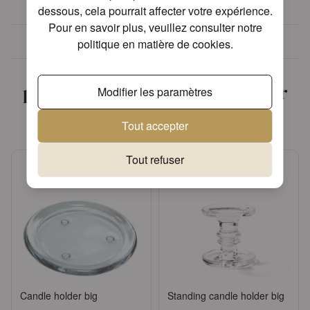
dessous, cela pourrait affecter votre expérience.
Pour en savoir plus, veuillez consulter notre
Plus de 30 ans d'expérience
politique en matière de cookies
.
Nous avons trouvé d'autres
produits que vous pourriez aimer
Modifier les paramètres
!
Tout accepter
Tout refuser
Candle holder big
Standing candle holder big