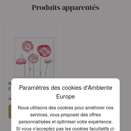
Produits apparentés
Napkin 25 Pale poppies
Paramètres des cookies d'Ambiente
FSC Mix
Europe
Article: 12519625
Nous utilisons des cookies pour améliorer nos
Se connecter
services, vous proposer des offres
personnalisées et optimiser votre expérience.
ou
Demander un compte
Si vous n'acceptez pas les cookies facultatifs ci-