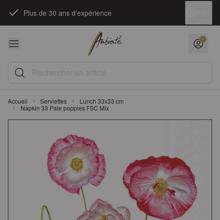
Skip to Content
Langue
FR
Plus de 30 ans d'expérience
Rechercher un article
Accueil
Serviettes
Lunch 33x33 cm
Napkin 33 Pale poppies FSC Mix