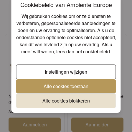
Cookiebeleid van Ambiente Europe
Andere producten die mogelijk
Wij gebruiken cookies om onze diensten te
iets voor u zijn!
verbeteren, gepersonaliseerde aanbiedingen te
doen en uw ervaring te optimaliseren. Als u de
onderstaande optionele cookies niet accepteert,
kan dit van invloed zijn op uw ervaring. Als u
meer wilt weten, lees dan het
cookiebeleid
.
Instellingen wijzigen
Alle cookies toestaan
Napkin holder Branch big
Candle tapered champagne
Alle cookies blokkeren
gold
Artikel: 19402231
Artikel: 17200031
Aanmelden
Aanmelden