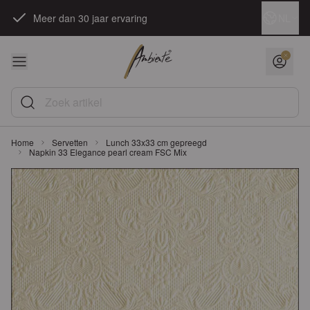
Ga naar de inhoud
Taal
NL
Meer dan 30 jaar ervaring
Zoek artikel
Home
Servetten
Lunch 33x33 cm gepreegd
Napkin 33 Elegance pearl cream FSC Mix