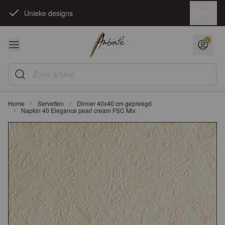
Ga naar de inhoud
Taal
NL
Unieke designs
Zoek artikel
Home
Servetten
Dinner 40x40 cm gepreegd
Napkin 40 Elegance pearl cream FSC Mix