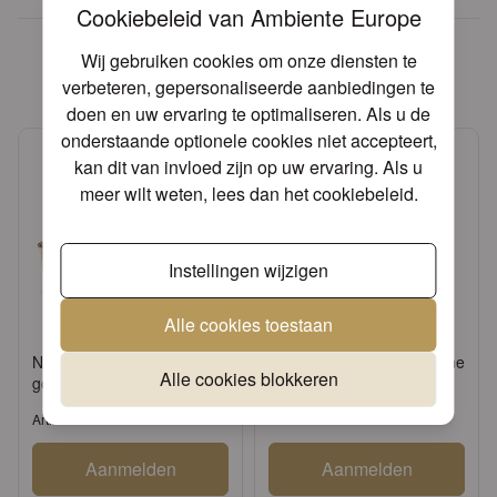
Cookiebeleid van Ambiente Europe
Andere producten die mogelijk
Wij gebruiken cookies om onze diensten te
iets voor u zijn!
verbeteren, gepersonaliseerde aanbiedingen te
doen en uw ervaring te optimaliseren. Als u de
onderstaande optionele cookies niet accepteert,
kan dit van invloed zijn op uw ervaring. Als u
meer wilt weten, lees dan het
cookiebeleid
.
Instellingen wijzigen
Alle cookies toestaan
Napkin holder Branch big
Candle tapered champagne
Alle cookies blokkeren
gold
Artikel: 19402231
Artikel: 17200031
Aanmelden
Aanmelden