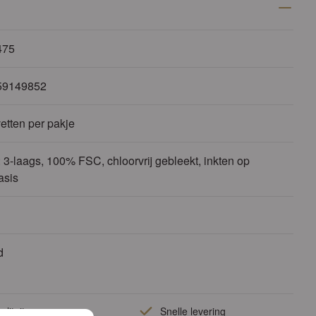
475
59149852
etten per pakje
 3-laags, 100% FSC, chloorvrij gebleekt, inkten op
asis
d
liteit
Snelle levering