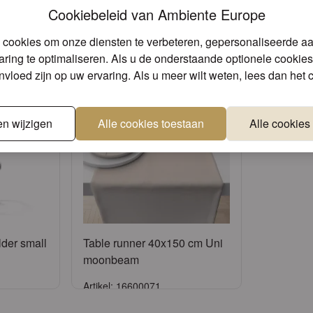
Cookiebeleid van Ambiente Europe
e producten die mogelijk iets voor u
 cookies om onze diensten te verbeteren, gepersonaliseerde a
ring te optimaliseren. Als u de onderstaande optionele cookies 
invloed zijn op uw ervaring. Als u meer wilt weten, lees dan het
en wijzigen
Alle cookies toestaan
Alle cookies
lder small
Table runner 40x150 cm Uni
moonbeam
Artikel: 16600071