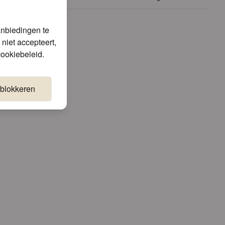
 zijn!
anbiedingen te
niet accepteert,
cookiebeleid
.
 blokkeren