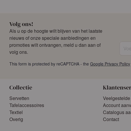
Aanmelden
Aanmelde
of
Vraag een account aan
of
Vraag een acco
Volg ons!
Als u op de hoogte wilt blijven van het laatste
nieuws of onze speciale aanbiedingen en
Voer 
promoties wilt ontvangen, meld u dan aan of
volg ons.
This form is protected by reCAPTCHA - the
Google Privacy Policy
Collectie
Klantense
Servetten
Veelgestelde
Tafelaccessoires
Account aan
Textiel
Catalogus a
Overig
Contact