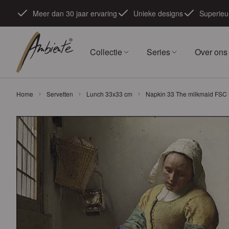
Ga naar de inhoud
Meer dan 30 jaar ervaring
Unieke designs
Superieur
Collectie
Series
Over ons
Home
Servetten
Lunch 33x33 cm
Napkin 33 The milkmaid FSC 