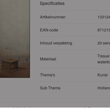
Specificaties
Artikelnummer
13312
EAN-code
87121
Inhoud verpakking
20 serv
Tissue:
Materiaal
waterb
Thema's
Kunst
Sub Thema
Hollan
Unieke designs
Superieure kwa