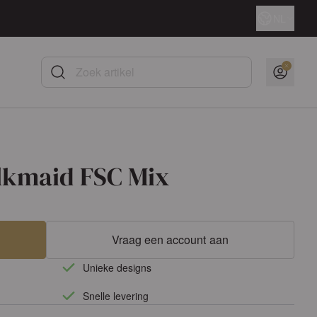
Taal
NL
Zoek artikel
lkmaid FSC Mix
Vraag een account aan
Unieke designs
Snelle levering