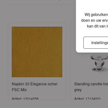
Ander
Wij gebruiken
doen en uw erva
kan dit van 
Instelling
Napkin 33 Elegance ocher
Standing candle ho
FSC Mix
grey
Artikel: 13314258
Artikel: 17134521