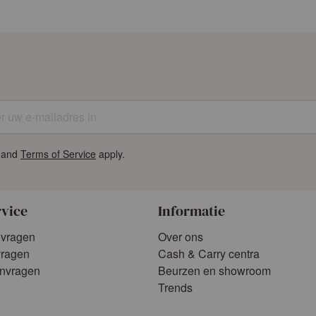
n
Aanmelden
unt aan
of
Vraag een account aan
uw e-mailadres in
and
Terms of Service
apply.
rvice
Informatie
 vragen
Over ons
vragen
Cash & Carry centra
anvragen
Beurzen en showroom
Trends